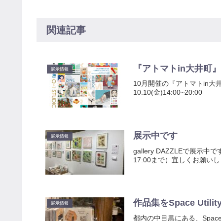
関連記事
『アトマトin大井町
展示情報
10月開催の『アトマトin大井町
10.10(金)14:00~20
展示中です
展示情報
gallery DAZZLEで展
17:00まで）宜しくお願い
作品集をSpace Uti
展示情報
都内の中目黒にある、Spac